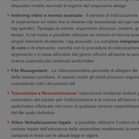
dispositivi mobile secondo le logiche del responsive design
Indexing video e ricerca avanzata
- Il servizio di indicizzazio
di segmentare un video live in diverse clip associando ad ogni s
tag specifici: Tipologia di evento, argomento discusso, oratore, gr
tempo. In tal modo è possibile utilizzare un motore di ricerca ava
singoli interventi sfruttando i tag associati. La completa
integrazi
di voto
e di intervento, nonché con le procedure di indicizzazion
argomento o in base all'ordine del giorno offrono all'utente la poss
ricerca avanzata dei contenuti audio/video
File Management
- La Videoassemblea permette di allegare file
della seduta consiliare. In questo modo gli utenti possono seguir
consultando tutti i documenti utili
Trascrizione e Resocontazione
:
trascrizione mediante sistemi p
automatico del parlato per l'indicizzazione e la ricerca all'interno 
audio/video effettuate nel corso di qualsiasi riunione assemblea
del file audio definitivo
Video Verbalizzazione legale
- è possibile utilizzare il video 
verbale legale dell'adunanza delle assemblee sostituendo la nor
cartacea in linea con le attuali leggi in vigore.