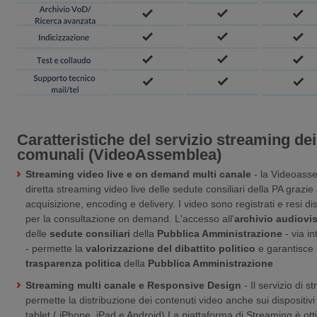
Caratteristiche del servizio streaming dei
comunali (VideoAssemblea)
Streaming video live e on demand multi canale
- la Videoass
diretta streaming video live delle sedute consiliari della PA grazie
acquisizione, encoding e delivery. I video sono registrati e resi disp
per la consultazione on demand. L'accesso all'
archivio audiovi
delle
sedute
consiliari
della
Pubblica Amministrazione
- via i
- permette la
valorizzazione del dibattito politico
e garantisce 
trasparenza politica
della
Pubblica Amministrazione
Streaming multi canale e Responsive Design
- Il servizio di 
permette la distribuzione dei contenuti video anche sui dispositi
tablet ( iPhone, iPad e Android).La piattaforma di Streaming è ott