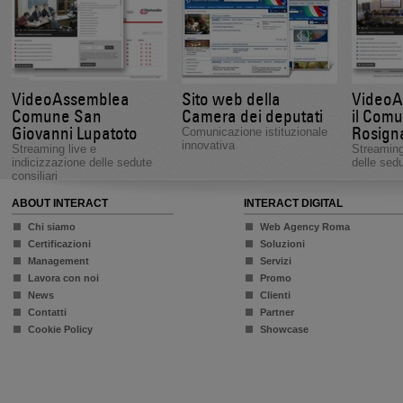
VideoAssemblea
Sito web della
VideoA
Comune San
Camera dei deputati
il Comu
Giovanni Lupatoto
Rosign
Comunicazione istituzionale
innovativa
Streaming live e
Streaming
indicizzazione delle sedute
delle sedu
consiliari
ABOUT INTERACT
INTERACT DIGITAL
Chi siamo
Web Agency Roma
Certificazioni
Soluzioni
Management
Servizi
Lavora con noi
Promo
News
Clienti
Contatti
Partner
Cookie Policy
Showcase