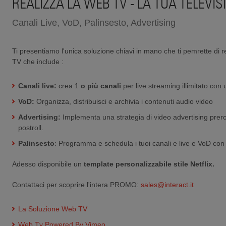
REALIZZA LA WEB TV - LA TUA TELEVI
Canali Live, VoD, Palinsesto, Advertising
Ti presentiamo l'unica soluzione chiavi in mano che ti pemrette di
TV che include :
Canali live:
crea 1
o più canali
per live streaming illimitato con
VoD:
Organizza, distribuisci e archivia i contenuti audio video
Advertising:
Implementa una strategia di video advertising prerol
postroll.
Palinsesto
: Programma e schedula i tuoi canali e live e VoD con p
Adesso disponibile un
template personalizzabile stile Netflix.
Contattaci per scoprire l'intera PROMO:
sales@interact.it
La Soluzione Web TV
Web Tv Powered By Vimeo