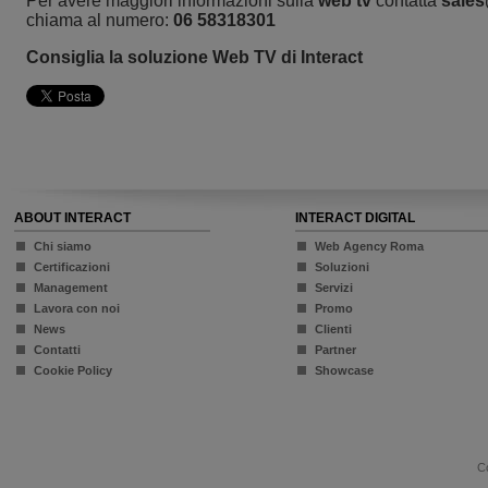
Per avere maggiori informazioni sulla
web tv
contatta
sales
chiama al numero:
06 58318301
Consiglia la soluzione Web TV di Interact
ABOUT INTERACT
INTERACT DIGITAL
Chi siamo
Web Agency Roma
Certificazioni
Soluzioni
Management
Servizi
Lavora con noi
Promo
News
Clienti
Contatti
Partner
Cookie Policy
Showcase
Co